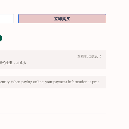
立即购买
查看地点信息
，不列颠哥伦比亚，加拿大
Use SSL protocol to ensure payment security. When paying online, your payment information is protected.