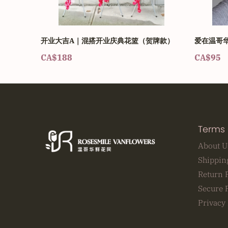
开业大吉A｜混搭开业庆典花篮（贺牌款）
爱在温哥华
CA$188
CA$95
Terms 
About U
Shippin
Return 
Secure 
Privacy 