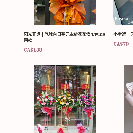
阳光开运｜气球向日葵开业鲜花花篮 Twins
小幸运 
同款
CA$79
CA$188