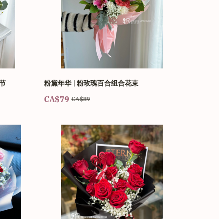
节
粉黛年华 | 粉玫瑰百合组合花束
CA$79
CA$89