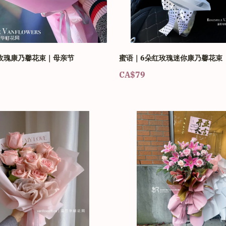
｜玫瑰康乃馨花束｜母亲节
蜜语｜6朵红玫瑰迷你康乃馨花束
CA$79