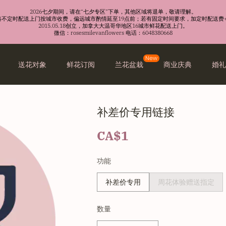
2026七夕期间，请在“七夕专区”下单，其他区域将退单，敬请理解。
沿路不定时配送上门按城市收费，偏远城市酌情延至19点前；若有固定时间要求，加定时配送费+
2015.05.18创立，加拿大大温哥华地区16城市鲜花配送上门。
微信：rosesmilevanflowers 电话：6048380668
New
送花对象
鲜花订阅
兰花盆栽
商业庆典
婚
补差价专用链接
CA$1
功能
补差价专用
周花体验赠送指定
数量