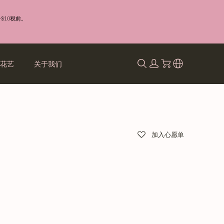
$10税前。
礼花艺
关于我们
加入心愿单