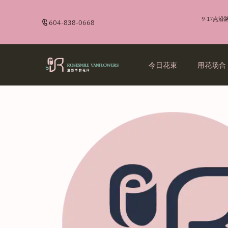
9-17点
604-838-0668
今日花束
用花场合
生日祝福
送男士
商业花艺
品牌故事
生日祝福
送男士
商业花艺
品牌故事
爱情告白
送闺蜜
开业花篮
订花须知
爱情告白
送闺蜜
开业花篮
订花须知
开业花篮
送长辈
开业花篮
送长辈
探望致谢
探望致谢
诚意道歉
诚意道歉
毕业留影
毕业留影