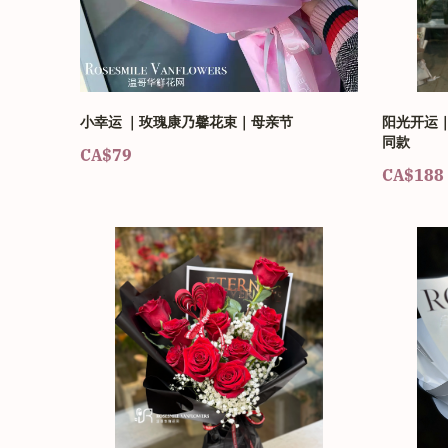
小幸运 ｜玫瑰康乃馨花束｜母亲节
阳光开运｜
同款
CA$79
CA$188