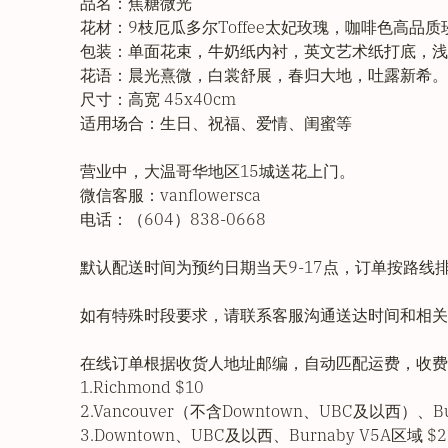
品名：焦糖微光
花材：9枝厄瓜多尔Toffee太妃玫瑰，咖啡色高品质
包装：单面花束，牛奶纸内衬，英文艺术纸打底，浅
花语：晨光熹微，白裳舒展，春归大地，吐露新希。
尺寸：高宽 45x40cm
适用场合：生日、祝福、爱情、闺蜜等
营业中，大温哥华地区15城送花上门。
微信客服：vanflowersca
电话：（604）838-0668
默认配送时间为预约日期当天9-17点，订单按路线
如有特殊时段要求，请联系客服沟通送达时间和相关
在线订单根据收货人地址邮编，自动匹配运费，收费
1.Richmond $10
2.Vancouver（不含Downtown、UBC及以西）、Bur
3.Downtown、UBC及以西、Burnaby V5A区域 $2