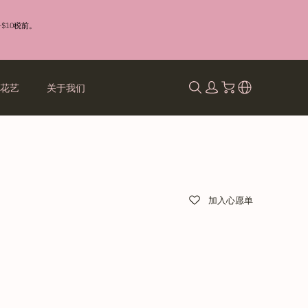
$10税前。
礼花艺
关于我们
加入心愿单