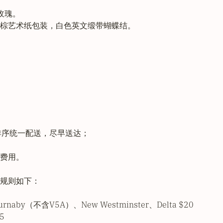
玫瑰。
棕艺术纸包装，白色英文缎带蝴蝶结。
排序统一配送，尽早送达；
费用。
规则如下：
naby（不含V5A）、New Westminster、Delta $20
5