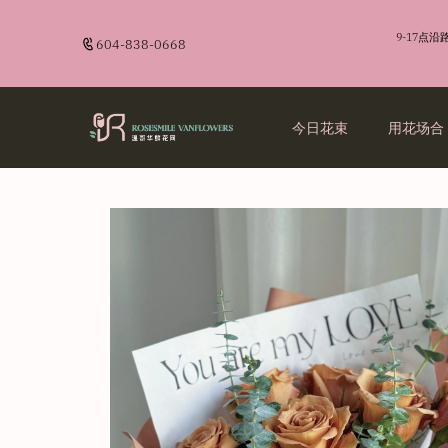
9-17点
604-838-0668
今日花束
用花场合
生日祝福
送男士
商业花艺
品牌故事
生日祝福
送男士
商业花艺
品牌故事
爱情告白
送闺蜜
开业花篮
订花须知
爱情告白
送闺蜜
开业花篮
订花须知
开业花篮
送长辈
开业花篮
送长辈
探望致谢
探望致谢
诚意道歉
诚意道歉
毕业留影
毕业留影