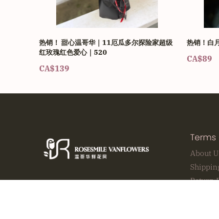
热销！ 甜心温哥华｜11厄瓜多尔探险家超级
热销！白
红玫瑰红色爱心｜520
CA$89
CA$139
Terms 
About U
Shippin
Return 
Secure 
Privacy 