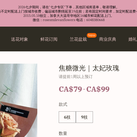
2026七夕期间，请在“七夕专区”下单，其他区域将退单，敬请理解。
沿路不定时配送上门按城市收费，偏远城市酌情延至19点前；若有固定时间要求，加定时配送费+
2015.05.18创立，加拿大大温哥华地区16城市鲜花配送上门。
微信：rosesmilevanflowers 电话：6048380668
New
送花对象
鲜花订阅
兰花盆栽
商业庆典
婚
焦糖微光｜太妃玫瑰
请提前1周以上预订
CA$79
CA$99
-
款式
6枝
9枝
数量