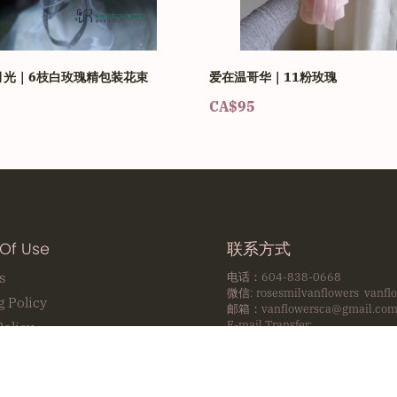
月光｜6枝白玫瑰精包装花束
爱在温哥华｜11粉玫瑰
CA$95
Of Use
联系方式
s
电话：604-838-0668
微信: rosesmilvanflowers vanfl
g Policy
邮箱：vanflowersca@gmail.co
E-mail Transfer:
Policy
rosesmile@outlook.com
Payment
Policy