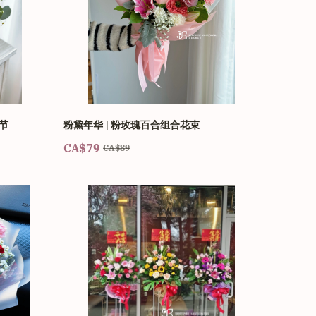
节
粉黛年华 | 粉玫瑰百合组合花束
CA$79
CA$89