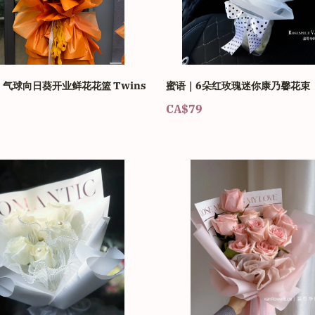
气球向日葵开业鲜花花篮 Twins
蜜语｜6朵红玫瑰迷你康乃馨花束
CA$79