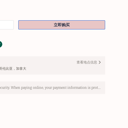
立即购买
查看地点信息
，不列颠哥伦比亚，加拿大
Use SSL protocol to ensure payment security. When paying online, your payment information is protected.