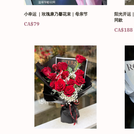
小幸运 ｜玫瑰康乃馨花束｜母亲节
阳光开运｜
同款
CA$79
CA$188