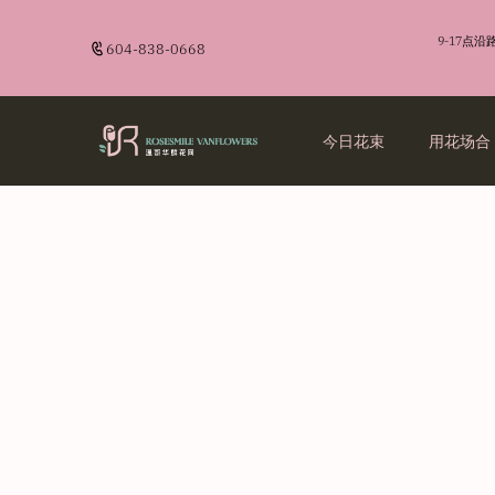
9-17点
604-838-0668
今日花束
用花场合
生日祝福
送男士
商业花艺
品牌故事
生日祝福
送男士
商业花艺
品牌故事
爱情告白
送闺蜜
开业花篮
订花须知
爱情告白
送闺蜜
开业花篮
订花须知
开业花篮
送长辈
开业花篮
送长辈
探望致谢
探望致谢
诚意道歉
诚意道歉
毕业留影
毕业留影