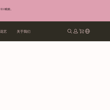
$10税前。
礼花艺
关于我们