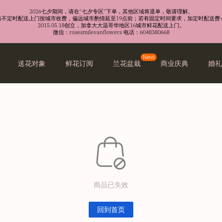
2026七夕期间，请在“七夕专区”下单，其他区域将退单，敬请理解。
沿路不定时配送上门按城市收费，偏远城市酌情延至19点前；若有固定时间要求，加定时配送费+
2015.05.18创立，加拿大大温哥华地区16城市鲜花配送上门。
微信：rosesmilevanflowers 电话：6048380668
New
送花对象
鲜花订阅
兰花盆栽
商业庆典
婚
商品已失效
回到首页