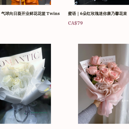
气球向日葵开业鲜花花篮 Twins
蜜语｜6朵红玫瑰迷你康乃馨花束
CA$79