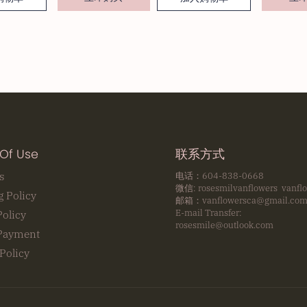
Of Use
联系方式
s
电话：604-838-0668
微信: rosesmilvanflowers vanfl
g Policy
邮箱：vanflowersca@gmail.co
E-mail Transfer:
Policy
rosesmile@outlook.com
Payment
Policy