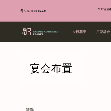
9-17点
604-838-0668
今日花束
用花场合
生日祝福
送男士
商业花艺
品牌故事
生日祝福
送男士
商业花艺
品牌故事
爱情告白
送闺蜜
开业花篮
订花须知
爱情告白
送闺蜜
开业花篮
订花须知
开业花篮
送长辈
开业花篮
送长辈
宴会布置
探望致谢
探望致谢
诚意道歉
诚意道歉
毕业留影
毕业留影
筛选