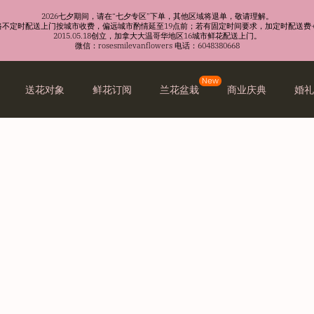
2026七夕期间，请在“七夕专区”下单，其他区域将退单，敬请理解。
沿路不定时配送上门按城市收费，偏远城市酌情延至19点前；若有固定时间要求，加定时配送费+
2015.05.18创立，加拿大大温哥华地区16城市鲜花配送上门。
微信：rosesmilevanflowers 电话：6048380668
New
送花对象
鲜花订阅
兰花盆栽
商业庆典
婚