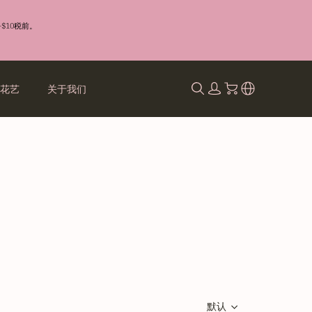
$10税前。
礼花艺
关于我们
默认