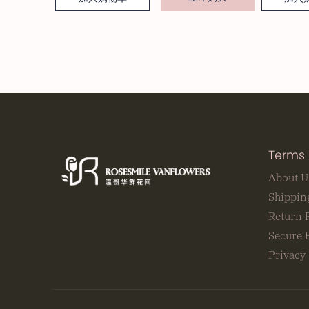
Terms 
About U
Shippin
Return 
Secure 
Privacy 